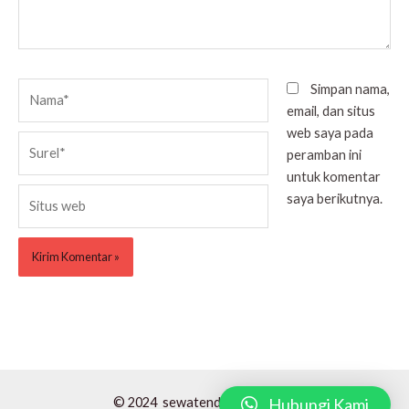
Nama*
Simpan nama,
email, dan situs
web saya pada
Surel*
peramban ini
untuk komentar
Situs
saya berikutnya.
web
© 2024 sewatendaroders.com
Hubungi Kami