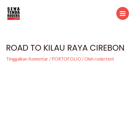
Lewati
Post
Main
ke
navigation
Menu
konten
ROAD TO KILAU RAYA CIREBON
Tinggalkan Komentar
/
PORTOFOLIO
/ Oleh
rodertent