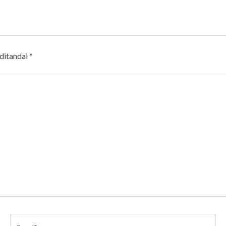
 ditandai
*
Surel*