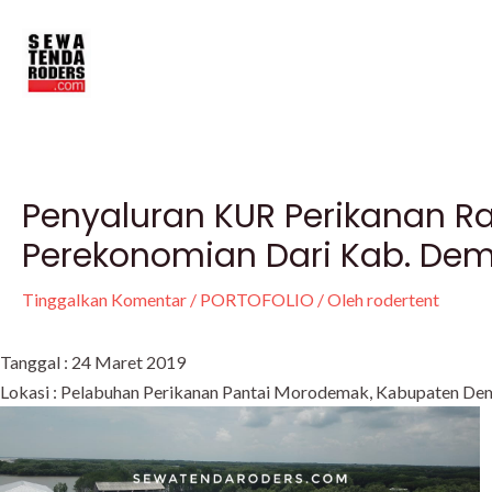
Lewati
Post
ke
navigation
konten
Penyaluran KUR Perikanan R
Perekonomian Dari Kab. De
Tinggalkan Komentar
/
PORTOFOLIO
/ Oleh
rodertent
Tanggal : 24 Maret 2019
Lokasi : Pelabuhan Perikanan Pantai Morodemak, Kabupaten De