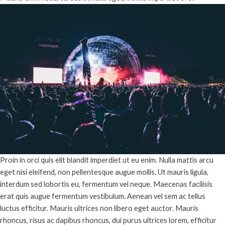
Proin in orci quis elit blandit imperdiet ut eu enim. Nulla mattis arcu
eget nisi eleifend, non pellentesque augue mollis. Ut mauris ligula,
interdum sed lobortis eu, fermentum vel neque. Maecenas facilisis
erat quis augue fermentum vestibulum. Aenean vel sem ac tellus
luctus efficitur. Mauris ultrices non libero eget auctor. Mauris
rhoncus, risus ac dapibus rhoncus, dui purus ultrices lorem, efficitur