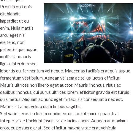
Proin in orci quis
elit blandit
imperdiet ut eu
enim. Nulla mattis
arcu eget nisi
eleifend, non
pellentesque augue
mollis. Ut mauris
ligula, interdum sed
lobortis eu, fermentum vel neque. Maecenas facilisis erat quis augue
fermentum vestibulum. Aenean vel sem ac tellus luctus efficitur.
Mauris ultrices non libero eget auctor. Mauris rhoncus, risus ac
dapibus rhoncus, dui purus ultrices lorem, efficitur gravida elit turpis
quis metus. Aliquam ac nunc eget mi facilisis consequat a nec est.
Mauris sit amet velit a diam finibus sagittis.
Sed varius eros eu lorem condimentum, ac rutrum ex pharetra.
Integer vitae tincidunt ipsum, vitae lacinia lacus. Aenean ac maximus
eros, eu posuere erat. Sed efficitur magna vitae erat vehicula