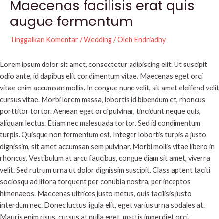
Maecenas facilisis erat quis
augue fermentum
Tinggalkan Komentar
/
Wedding
/ Oleh
Endriadhy
Lorem ipsum dolor sit amet, consectetur adipiscing elit. Ut suscipit
odio ante, id dapibus elit condimentum vitae. Maecenas eget orci
vitae enim accumsan mollis. In congue nunc velit, sit amet eleifend velit
cursus vitae. Morbi lorem massa, lobortis id bibendum et, rhoncus
porttitor tortor. Aenean eget orci pulvinar, tincidunt neque quis,
aliquam lectus. Etiam nec malesuada tortor. Sed id condimentum
turpis. Quisque non fermentum est. Integer lobortis turpis a justo
dignissim, sit amet accumsan sem pulvinar. Morbi mollis vitae libero in
rhoncus. Vestibulum at arcu faucibus, congue diam sit amet, viverra
velit. Sed rutrum urna ut dolor dignissim suscipit. Class aptent taciti
sociosqu ad litora torquent per conubia nostra, per inceptos
himenaeos. Maecenas ultrices justo metus, quis facilisis justo
interdum nec. Donec luctus ligula elit, eget varius urna sodales at.
Mauris enim risus, cursus at nulla eget, mattis imperdiet orci.